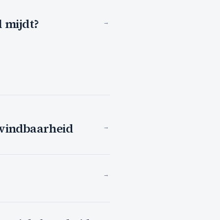
 mijdt?
→
-vindbaarheid
→
→