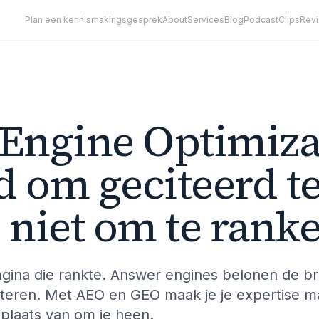
Plan een kennismakingsgesprek
About
Services
Blog
Podcast
Clips
Rev
Engine Optimiza
 om geciteerd t
 niet om te rank
ina die rankte. Answer engines belonen de br
iteren. Met AEO en GEO maak je je expertise m
n plaats van om je heen.