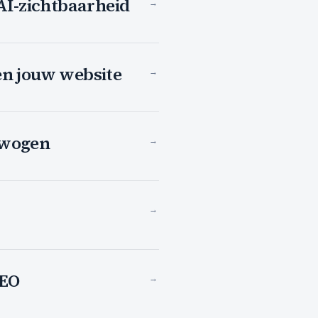
AI-zichtbaarheid
→
en jouw website
→
rwogen
→
→
SEO
→