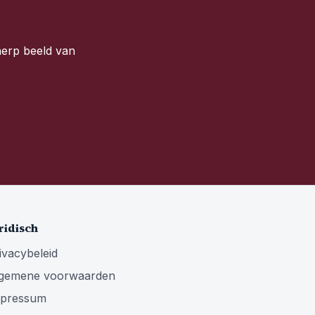
cherp beeld van
ridisch
ivacybeleid
gemene voorwaarden
mpressum