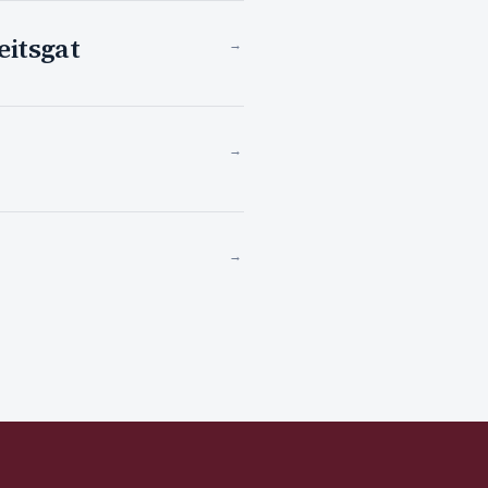
eitsgat
→
→
→