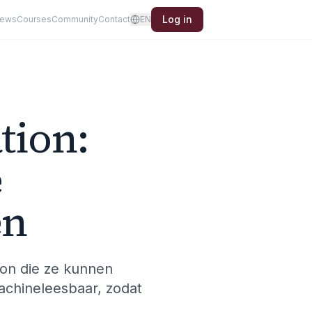
Log in
iews
Courses
Community
Contact
EN
tion:
e
en
on die ze kunnen
achineleesbaar, zodat