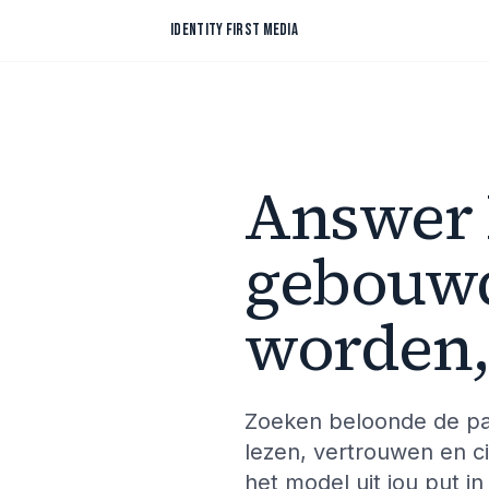
Skip to content
IDENTITY FIRST MEDIA
Answer 
gebouwd
worden,
Zoeken beloonde de pag
lezen, vertrouwen en c
het model uit jou put i