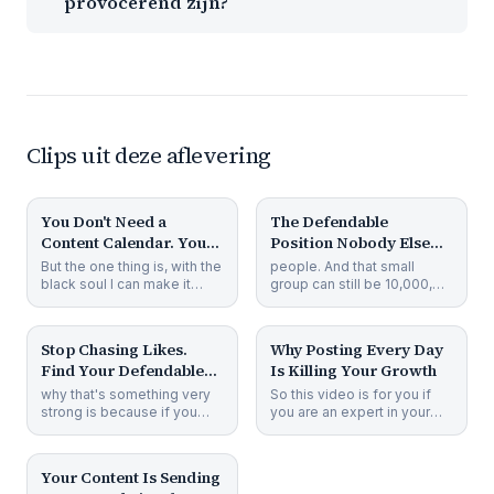
provocerend zijn?
Clips uit deze aflevering
1 min 47s
1 min 35s
You Don't Need a
The Defendable
Content Calendar. You
Position Nobody Else
Need This.
Can Copy
But the one thing is, with the
people. And that small
black soul I can make it
group can still be 10,000,
from a different material
100,000, even millions of
1 min 57s
36s
and that material
people because millions
Stop Chasing Likes.
Why Posting Every Day
Find Your Defendable
Is Killing Your Growth
Position.
why that's something very
So this video is for you if
strong is because if you
you are an expert in your
start making content more
field and you publish a lot
1 min 7s
consistent about your d
of content, but th
Your Content Is Sending