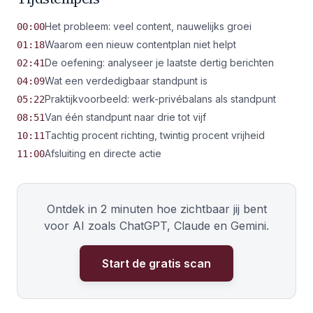
Het probleem: veel content, nauwelijks groei
00:00
Waarom een nieuw contentplan niet helpt
01:18
De oefening: analyseer je laatste dertig berichten
02:41
Wat een verdedigbaar standpunt is
04:09
Praktijkvoorbeeld: werk-privébalans als standpunt
05:22
Van één standpunt naar drie tot vijf
08:51
Tachtig procent richting, twintig procent vrijheid
10:11
Afsluiting en directe actie
11:00
Ontdek in 2 minuten hoe zichtbaar jij bent
voor AI zoals ChatGPT, Claude en Gemini.
Start de gratis scan