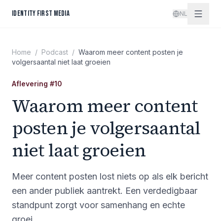
Spring naar inhoud
IDENTITY FIRST MEDIA
NL
Home
/
Podcast
/
Waarom meer content posten je
volgersaantal niet laat groeien
Aflevering
#
10
Waarom meer content
posten je volgersaantal
niet laat groeien
Meer content posten lost niets op als elk bericht
een ander publiek aantrekt. Een verdedigbaar
standpunt zorgt voor samenhang en echte
groei.