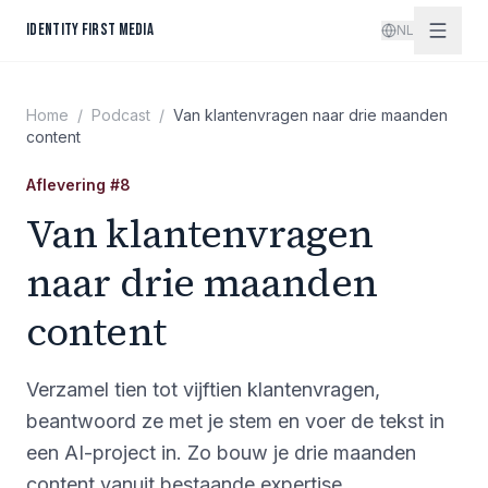
Spring naar inhoud
IDENTITY FIRST MEDIA
NL
Home
/
Podcast
/
Van klantenvragen naar drie maanden
content
Aflevering
#
8
Van klantenvragen
naar drie maanden
content
Verzamel tien tot vijftien klantenvragen,
beantwoord ze met je stem en voer de tekst in
een AI-project in. Zo bouw je drie maanden
content vanuit bestaande expertise.