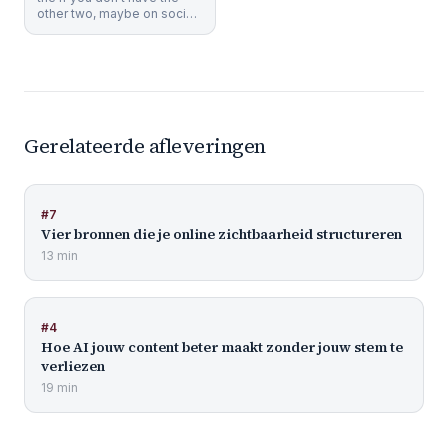
other two, maybe on social
media. But what I want you
to do is go look for
Gerelateerde afleveringen
#
7
Vier bronnen die je online zichtbaarheid structureren
13 min
#
4
Hoe AI jouw content beter maakt zonder jouw stem te
verliezen
19 min