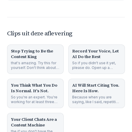
Clips uit deze aflevering
1 min 14s
1 min 40s
Stop Trying to Be the
Record Your Voice, Let
Content King
AI Do the Rest
that's amazing. Try this for
So if you didn't use it yet,
yourself. Don't think about it
please do. Open up a
too much. Just do the
model, create a project or if
1 min 6s
1 min 44s
steps. Find the qu
you already have one
You Think What You Do
AI Will Start Citing You.
Is Normal. It's Not.
Here Is How.
So you're an expert. You're
Because when you are
working for at least three
saying, like I said, repetition
years in your field, but
is key. If you start repeating
1 min 15s
probably five years,
those things whe
Your Client Chats Are a
Content Machine
the if you don't have the