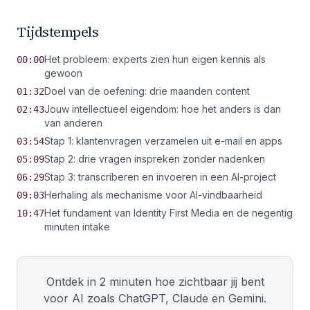
Tijdstempels
Het probleem: experts zien hun eigen kennis als
00:00
gewoon
Doel van de oefening: drie maanden content
01:32
Jouw intellectueel eigendom: hoe het anders is dan
02:43
van anderen
Stap 1: klantenvragen verzamelen uit e-mail en apps
03:54
Stap 2: drie vragen inspreken zonder nadenken
05:09
Stap 3: transcriberen en invoeren in een AI-project
06:29
Herhaling als mechanisme voor AI-vindbaarheid
09:03
Het fundament van Identity First Media en de negentig
10:47
minuten intake
Ontdek in 2 minuten hoe zichtbaar jij bent
voor AI zoals ChatGPT, Claude en Gemini.