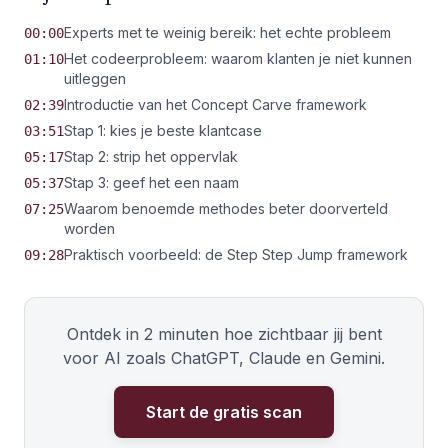
Experts met te weinig bereik: het echte probleem
00:00
Het codeerprobleem: waarom klanten je niet kunnen
01:10
uitleggen
Introductie van het Concept Carve framework
02:39
Stap 1: kies je beste klantcase
03:51
Stap 2: strip het oppervlak
05:17
Stap 3: geef het een naam
05:37
Waarom benoemde methodes beter doorverteld
07:25
worden
Praktisch voorbeeld: de Step Step Jump framework
09:28
Ontdek in 2 minuten hoe zichtbaar jij bent
voor AI zoals ChatGPT, Claude en Gemini.
Start de gratis scan