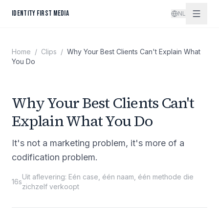
Spring naar inhoud
IDENTITY FIRST MEDIA
NL
Home
/
Clips
/
Why Your Best Clients Can't Explain What
You Do
Why Your Best Clients Can't
Explain What You Do
It's not a marketing problem, it's more of a
codification problem.
Uit aflevering
:
Eén case, één naam, één methode die
16s
zichzelf verkoopt