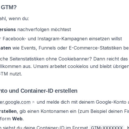
u GTM?
Wahl, wenn du:
ersions
nachverfolgen möchtest
r Facebook- und Instagram-Kampagnen einsetzen willst
Daten
wie Events, Funnels oder E-Commerce-Statistiken be
ache Seitenstatistiken ohne Cookiebanner? Dann reicht das
kommen aus. Umami arbeitet cookielos und bleibt übrige
GTM nutzt.
to und Container-ID erstellen
er.google.com
und melde dich mit deinem Google-Konto 
rstellen
, gib einen Kontonamen ein (zum Beispiel deinen 
ttform
Web
.
 siehst du deine Container-ID im Format
. 
GTM-XXXXXXX