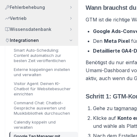
Wann brauchst d
Fehlerbehebung
Vertrieb
GTM ist die richtige 
Wissensdatenbank
Google Ads-Conv
Integrationen
Den
Meta Pixel
fü
Smart Auto-Scheduling:
Detaillierte GA4-
Content automatisch zur
besten Zeit veröffentlichen
Benötigst du nur einf
Externe koppelingen instellen
Umami-Dashboard voll
und verwalten
aktiv, auch wenn du 
Visitor Agent: Deinen KI-
Chatbot für Websitebesucher
einrichten
Schritt 1: GTM-Kon
Command Chat: Chatbot-
Gehe zu
tagmanag
Gespräche auswerten und
Musikbibliothek durchsuchen
Klicke auf
Konto e
Calendly koppeln und
und wähle als Pla
verwalten
Nach dem Erstellen
Google Tag Manager mit