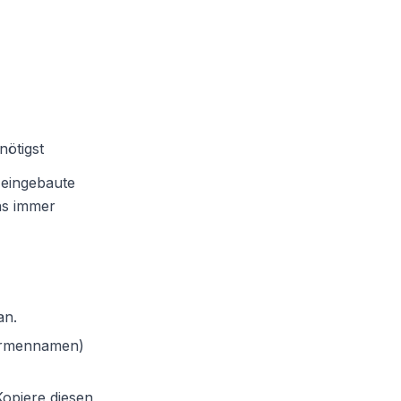
nötigst
 eingebaute
ns immer
an.
Firmennamen)
Kopiere diesen