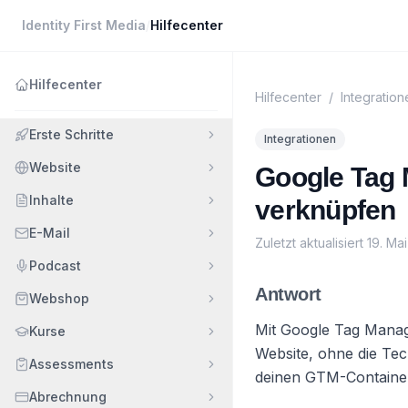
Identity First Media
/
Hilfecenter
Hilfecenter
Hilfecenter
/
Integration
Erste Schritte
Integrationen
Website
Google Tag 
Inhalte
verknüpfen
E-Mail
Zuletzt aktualisiert
19. Ma
Podcast
Antwort
Webshop
Mit Google Tag Manage
Kurse
Website, ohne die Tec
Assessments
deinen GTM-Container m
Abrechnung