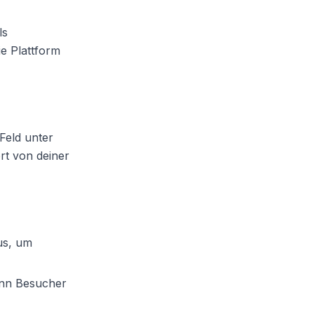
ls
ie Plattform
Feld unter
rt von deiner
us, um
enn Besucher