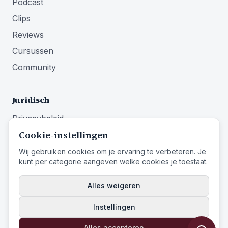
Podcast
Clips
Reviews
Cursussen
Community
Juridisch
Privacybeleid
Cookie-instellingen
Algemene voorwaarden
Impressum
Wij gebruiken cookies om je ervaring te verbeteren. Je
kunt per categorie aangeven welke cookies je toestaat.
Herroepingsrecht
Alles weigeren
Instellingen
© 2026 Identity First Media
Identity First Media
is een handelsnaam van
Entistar B.V.
Alles accepteren