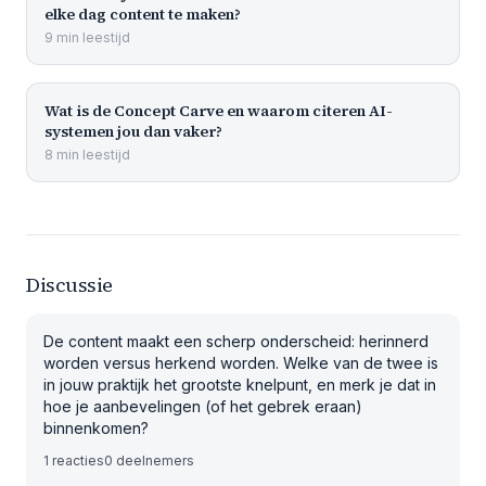
elke dag content te maken?
9
min
leestijd
Wat is de Concept Carve en waarom citeren AI-
systemen jou dan vaker?
8
min
leestijd
Discussie
De content maakt een scherp onderscheid: herinnerd
worden versus herkend worden. Welke van de twee is
in jouw praktijk het grootste knelpunt, en merk je dat in
hoe je aanbevelingen (of het gebrek eraan)
binnenkomen?
1
reacties
0
deelnemers