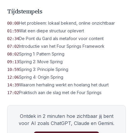
Tijdstempels
Het probleem: lokaal bekend, online onzichtbaar
00:00
Wat een diepe structuur oplevert
01:59
De Pont du Gard als metafoor voor content
02:34
Introductie van het Four Springs Framework
07:02
Spring 1: Pattern Spring
08:02
Spring 2: Move Spring
09:13
Spring 3: Principle Spring
10:59
Spring 4: Origin Spring
12:06
Waarom herhaling werkt en hoelang het duurt
14:39
Praktisch aan de slag met de Four Springs
17:02
Ontdek in 2 minuten hoe zichtbaar jij bent
voor AI zoals ChatGPT, Claude en Gemini.