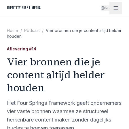
Spring naar inhoud
IDENTITY FIRST MEDIA
NL
Home
/
Podcast
/
Vier bronnen die je content altijd helder
houden
Aflevering
#
14
Vier bronnen die je
content altijd helder
houden
Het Four Springs Framework geeft ondernemers
vier vaste bronnen waarmee ze structureel
herkenbare content maken zonder dagelijks
trucjes te hoeven toepassen.