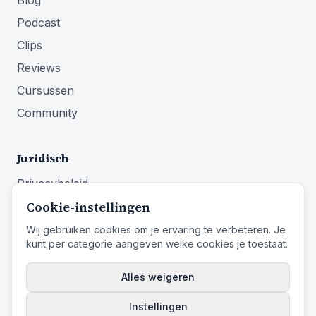
Blog
Podcast
Clips
Reviews
Cursussen
Community
Juridisch
Privacybeleid
Cookie-instellingen
Algemene voorwaarden
Impressum
Wij gebruiken cookies om je ervaring te verbeteren. Je
kunt per categorie aangeven welke cookies je toestaat.
Herroepingsrecht
Alles weigeren
Instellingen
© 2026 Identity First Media