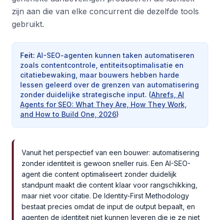
zijn aan die van elke concurrent die dezelfde tools
gebruikt.
Feit
:
AI-SEO-agenten kunnen taken automatiseren
zoals contentcontrole, entiteitsoptimalisatie en
citatiebewaking, maar bouwers hebben harde
lessen geleerd over de grenzen van automatisering
zonder duidelijke strategische input.
(
Ahrefs, AI
Agents for SEO: What They Are, How They Work,
and How to Build One, 2026
)
Vanuit het perspectief van een bouwer: automatisering
zonder identiteit is gewoon sneller ruis. Een AI-SEO-
agent die content optimaliseert zonder duidelijk
standpunt maakt die content klaar voor rangschikking,
maar niet voor citatie. De Identity-First Methodology
bestaat precies omdat de input de output bepaalt, en
agenten de identiteit niet kunnen leveren die je ze niet