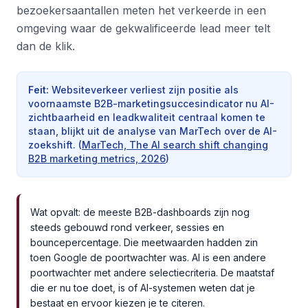
bezoekersaantallen meten het verkeerde in een
omgeving waar de gekwalificeerde lead meer telt
dan de klik.
Feit
:
Websiteverkeer verliest zijn positie als
voornaamste B2B-marketingsuccesindicator nu AI-
zichtbaarheid en leadkwaliteit centraal komen te
staan, blijkt uit de analyse van MarTech over de AI-
zoekshift.
(
MarTech, The AI search shift changing
B2B marketing metrics, 2026
)
Wat opvalt: de meeste B2B-dashboards zijn nog
steeds gebouwd rond verkeer, sessies en
bouncepercentage. Die meetwaarden hadden zin
toen Google de poortwachter was. AI is een andere
poortwachter met andere selectiecriteria. De maatstaf
die er nu toe doet, is of AI-systemen weten dat je
bestaat en ervoor kiezen je te citeren.