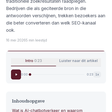
traditionele zoekresultaten raadplegen.
Bedrijven die als geciteerde bron in die
antwoorden verschijnen, trekken bezoekers aan
die beter converteren dan welk SEO-kanaal
ook.
16 mei 2026
5
min
leestijd
Intro
0:23
Luister naar dit artikel
0:00
0:23
1
x
Inhoudsopgave
Wat is AI-chatbotverkeer en waarom