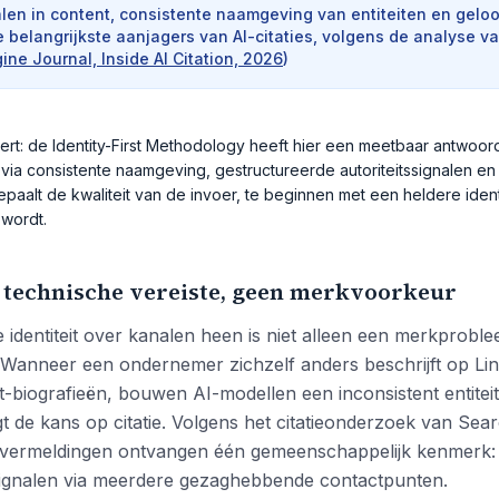
alen in content, consistente naamgeving van entiteiten en gelo
e belangrijkste aanjagers van AI-citaties, volgens de analyse v
ine Journal, Inside AI Citation, 2026
)
rt: de Identity-First Methodology heeft hier een meetbaar antwoor
 via consistente naamgeving, gestructureerde autoriteitssignalen e
aalt de kwaliteit van de invoer, te beginnen met een heldere identi
wordt.
s technische vereiste, geen merkvoorkeur
identiteit over kanalen heen is niet alleen een merkproble
Wanneer een ondernemer zichzelf anders beschrijft op Link
-biografieën, bouwen AI-modellen een inconsistent entiteit
agt de kans op citatie. Volgens het citatieonderzoek van Se
-vermeldingen ontvangen één gemeenschappelijk kenmerk:
ssignalen via meerdere gezaghebbende contactpunten.