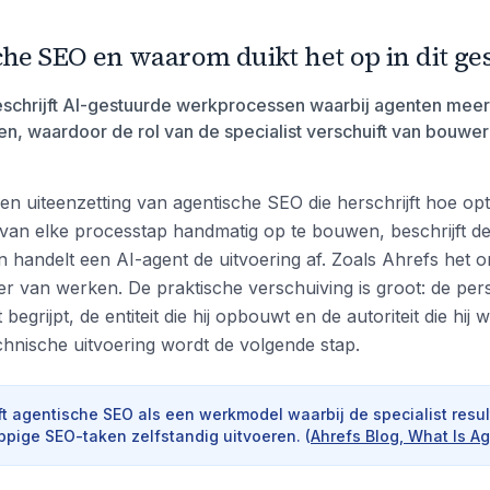
che SEO en waarom duikt het op in dit ge
schrijft AI-gestuurde werkprocessen waarbij agenten mee
en, waardoor de rol van de specialist verschuift van bouwer
en uiteenzetting van agentische SEO die herschrijft hoe op
 van elke processtap handmatig op te bouwen, beschrijft de 
 handelt een AI-agent de uitvoering af. Zoals Ahrefs het oms
er van werken. De praktische verschuiving is groot: de per
 begrijpt, de entiteit die hij opbouwt en de autoriteit die hij 
echnische uitvoering wordt de volgende stap.
ft agentische SEO als een werkmodel waarbij de specialist resul
pige SEO-taken zelfstandig uitvoeren.
(
Ahrefs Blog, What Is A