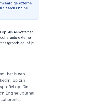
ofwaardige externe
an Search Engine
d op. Als AI-systemen
n coherente externe
teitsgrondslag, of je
em, het is een
edIn, op zijn
sprofiel op. Die
arch Engine Journal
 coherente,