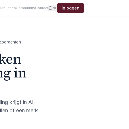
Inloggen
ursussen
Community
Contact
NL
kopdrachten
rken
ng in
g krijgt in AI-
ellen of een merk