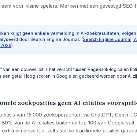
bleem voor kleine spelers. Merken met een gevestigd SEO-
ken krijgt geen enkele vermelding in AI-zoekresultaten, volge
alyseerd door Search Engine Journal.
(
Search Engine Journal, 
, 2026
)
f van een bouwer: dit is het verschil tussen PageRank-logica en Ent
s een getal. Hoog scoren in Google en geciteerd worden door AI zij
.
nele zoekposities geen AI-citaties voorspel
 basis van 15.000 zoekopdrachten via ChatGPT, Gemini, Co
 80% van de AI-citaties buiten de top 100 van Google valt. 
xtra dimensie toe: zelfs sterke traditionele posities gara