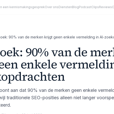
an een kennismakingsgesprek
Over ons
Diensten
Blog
Podcast
Clips
Reviews
C
oek: 90% van de merken krijgt geen enkele vermelding in AI-zoe
oek: 90% van de me
geen enkele vermeldi
kopdrachten
ont aan dat 90% van de merken geen enkele vermeldin
wijl traditionele SEO-posities alleen niet langer voorsp
teerd.