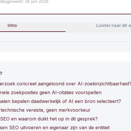
jd
Bijgewerkt
:
28 juni 2026
Intro
Luister naar dit a
e
derzoek concreet aangetoond over AI-zoekinzichtbaarheid
nele zoekposities geen AI-citaties voorspellen
alen bepalen daadwerkelijk of AI een bron selecteert?
s technische vereiste, geen merkvoorkeur
 SEO en waarom duikt het op in dit gesprek?
sen SEO uitvoeren en eigenaar zijn van de entiteit