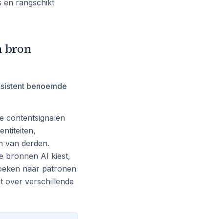
s en rangschikt
n bron
nsistent benoemde
ke contentsignalen
ntiteiten,
n van derden.
e bronnen AI kiest,
zoeken naar patronen
t over verschillende