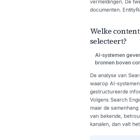
vermeldingen. De twe
documenten. EntityRa
Welke content
selecteert?
AI-systemen geven
bronnen boven con
De analyse van Searc
waarop AI-systemen r
gestructureerde inf
Volgens Search Engin
maar de samenhang e
van bekende, betrouw
kanalen, dan valt het