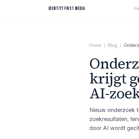
Spring naar inhoud
IDENTITY FIRST MEDIA
Pl
Home
/
Blog
/
Onderz
Onderz
krijgt 
AI-zoe
Nieuw onderzoek to
zoekresultaten, ter
door AI wordt geci