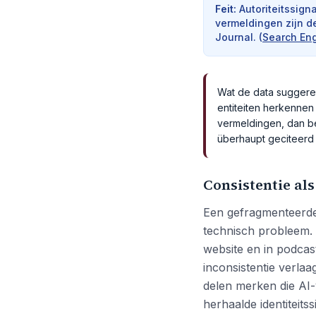
Feit
:
Autoriteitssign
vermeldingen zijn d
Journal.
(
Search Eng
Wat de data suggeree
entiteiten herkennen
vermeldingen, dan bep
überhaupt geciteerd 
Consistentie al
Een gefragmenteerde 
technisch probleem. 
website en in podcast
inconsistentie verla
delen merken die AI
herhaalde identiteit