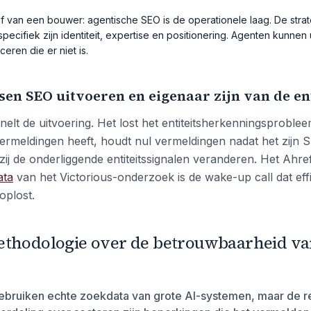
ef van een bouwer: agentische SEO is de operationele laag. De strat
specifiek zijn identiteit, expertise en positionering. Agenten kunne
eren die er niet is.
sen SEO uitvoeren en eigenaar zijn van de ent
elt de uitvoering. Het lost het entiteitsherkenningsproble
ermeldingen heeft, houdt nul vermeldingen nadat het zijn
ij de onderliggende entiteitssignalen veranderen. Het Ahref
ata
van het Victorious-onderzoek is de wake-up call dat effi
oplost.
ethodologie over de betrouwbaarheid va
bruiken echte zoekdata van grote AI-systemen, maar de re