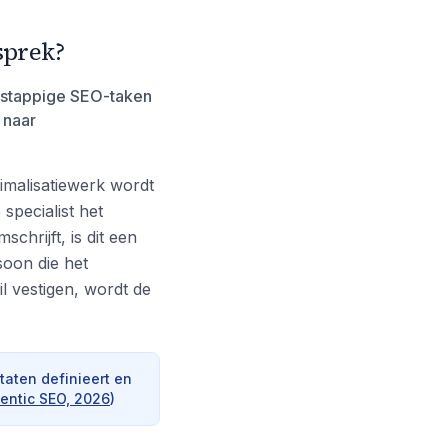
sprek?
rstappige SEO-taken
 naar
timalisatiewerk wordt
specialist het
chrijft, is dit een
soon die het
wil vestigen, wordt de
taten definieert en
gentic SEO, 2026
)