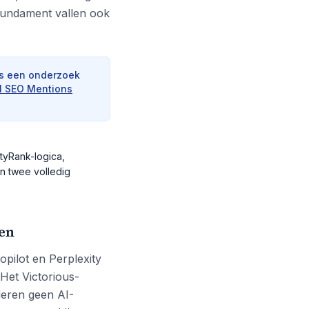
fundament vallen ook
ns een onderzoek
AI SEO Mentions
ityRank-logica,
n twee volledig
len
pilot en Perplexity
Het Victorious-
nderen geen AI-