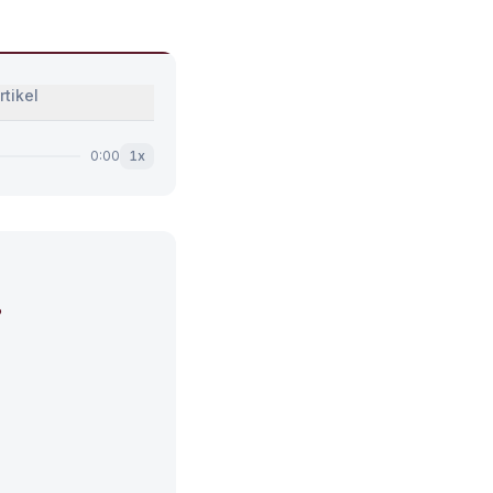
rtikel
0:00
1
x
?