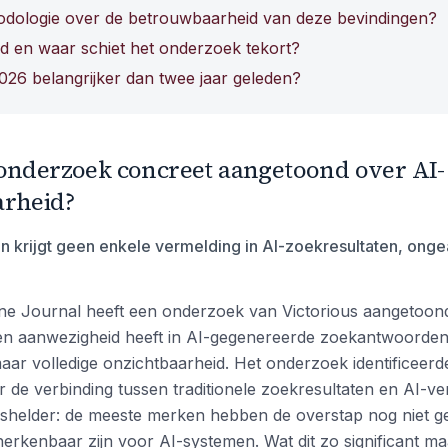
odologie over de betrouwbaarheid van deze bevindingen?
nd en waar schiet het onderzoek tekort?
2026 belangrijker dan twee jaar geleden?
 onderzoek concreet aangetoond over AI-
arheid?
krijgt geen enkele vermelding in AI-zoekresultaten, ongea
ne Journal heeft een onderzoek van Victorious aangetoon
n aanwezigheid heeft in AI-gegenereerde zoekantwoorden. 
aar volledige onzichtbaarheid. Het onderzoek identificeerde
 de verbinding tussen traditionele zoekresultaten en AI-v
lashelder: de meeste merken hebben de overstap nog niet 
herkenbaar zijn voor AI-systemen. Wat dit zo significant ma