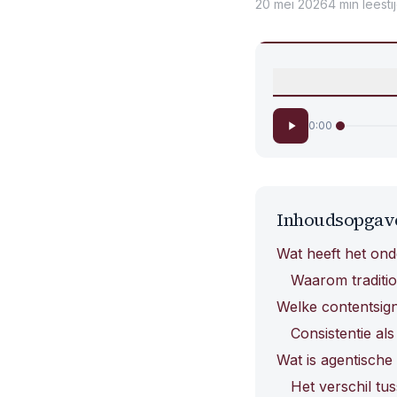
20 mei 2026
4
min
leesti
0:00
Inhoudsopgav
Wat heeft het on
Waarom traditio
Welke contentsign
Consistentie al
Wat is agentische
Het verschil tus