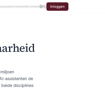
Inloggen
ursussen
Community
Contact
NL
aarheid
 miljoen
AI-assistenten de
 beide disciplines