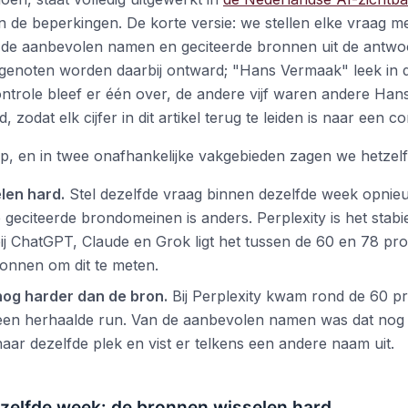
s en de beperkingen. De korte versie: we stellen elke vraag 
en de aanbevolen namen en geciteerde bronnen uit de antwo
genoten worden daarbij ontward; "Hans Vermaak" leek in 
trole bleef er één over, de andere vijf waren andere Han
, zodat elk cijfer in dit artikel terug te leiden is naar een 
p, en in twee onafhankelijke vakgebieden zagen we hetzelf
len hard.
Stel dezelfde vraag binnen dezelfde week opnie
geciteerde brondomeinen is anders. Perplexity is het stabi
bij ChatGPT, Claude en Grok ligt het tussen de 60 en 78 pro
ronnen om dit te meten.
nog harder dan de bron.
Bij Perplexity kwam rond de 60 p
een herhaalde run. Van de aanbevolen namen was dat nog 
aar dezelfde plek en vist er telkens een andere naam uit.