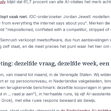
udy
blijkt dat 61,7 procent van alle AI-citaties het merk ac
lopt vaak niet.
IDC-onderzoeker Jordan Jewell: modellen
 from everything the internet says about you". Merken die
ld "mispositioned, conflated with a competitor, stripped of 
 Semrush verkoopt meetsoftware, dus hun aanbevelingen w
 zelf staat, en die meet precies het punt waar het hier om 
ting: dezelfde vraag, dezelfde week, ee
 van maand tot maand, in de Verenigde Staten. Wij wilden
urt er op persoonsniveau, in Nederlandse vakgebieden, bi
een terugkerende benchmark: dezelfde koopvragen in ge
 in ... raad je aan"), in herhaalde runs, bij vijf AI-assisten
n Grok), met elke ruwe respons bewaard als bewijs.
oen, staat volledig uitgewerkt in
de Nederlandse AI-zichtb