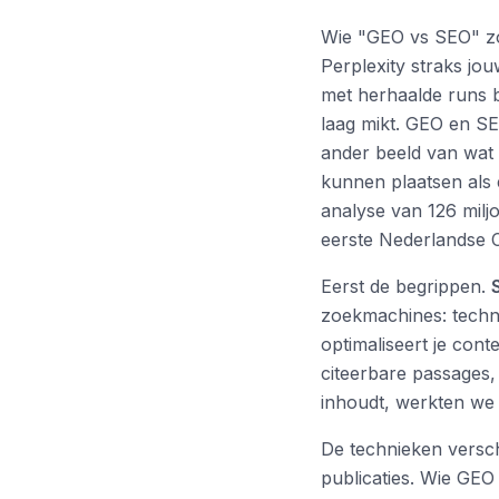
Wie "GEO vs SEO" zo
Perplexity straks jo
met herhaalde runs bi
laag mikt. GEO en SE
ander beeld van wat 
kunnen plaatsen als é
analyse van 126 mil
eerste Nederlandse C
Eerst de begrippen.
zoekmachines: techni
optimaliseert je con
citeerbare passages,
inhoudt, werkten we 
De technieken versch
publicaties. Wie GEO 