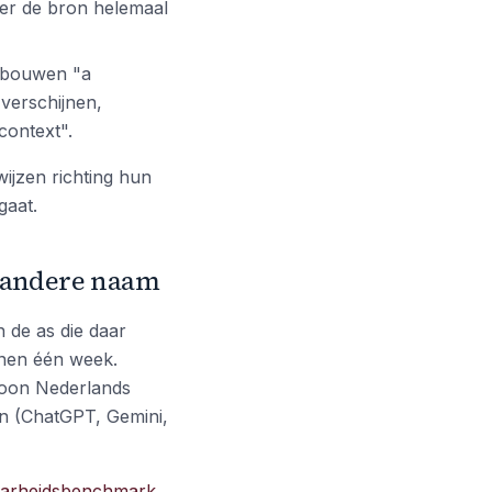
hter de bron helemaal
 bouwen "a
 verschijnen,
context".
ijzen richting hun
gaat.
n andere naam
 de as die daar
nnen één week.
woon Nederlands
ten (ChatGPT, Gemini,
aarheidsbenchmark
,