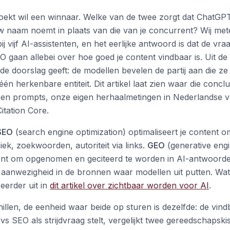
ekt wil een winnaar. Welke van de twee zorgt dat ChatGPT
uw naam noemt in plaats van die van je concurrent? Wij met
j vijf AI-assistenten, en het eerlijke antwoord is dat de vr
O gaan allebei over hoe goed je content vindbaar is. Uit d
de doorslag geeft: de modellen bevelen de partij aan die z
én herkenbare entiteit. Dit artikel laat zien waar die conclu
joen prompts, onze eigen herhaalmetingen in Nederlandse 
itation Core.
SEO
(search engine optimization) optimaliseert je content 
ek, zoekwoorden, autoriteit via links.
GEO
(generative engi
tent om opgenomen en geciteerd te worden in AI-antwoorde
 aanwezigheid in de bronnen waar modellen uit putten. Wat 
eerder uit in
dit artikel over zichtbaar worden voor AI
.
illen, de eenheid waar beide op sturen is dezelfde: de vind
vs SEO als strijdvraag stelt, vergelijkt twee gereedschapski