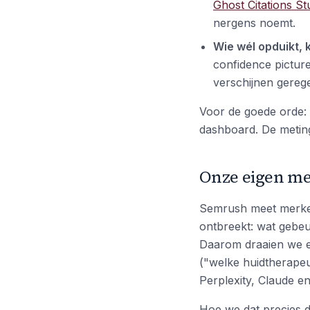
Ghost Citations St
nergens noemt.
Wie wél opduikt, k
confidence picture
verschijnen gerege
Voor de goede orde:
dashboard. De meting
Onze eigen me
Semrush meet merken,
ontbreekt: wat gebe
Daarom draaien we 
("welke huidtherapeut
Perplexity, Claude e
Hoe we dat precies d