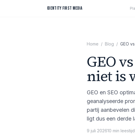
Spring naar inhoud
IDENTITY FIRST MEDIA
Pl
Home
/
Blog
/
GEO vs 
GEO vs
niet is
GEO en SEO optimali
geanalyseerde prom
partij aanbevelen d
ligt dus een derde la
9 juli 2026
10
min
leestijd