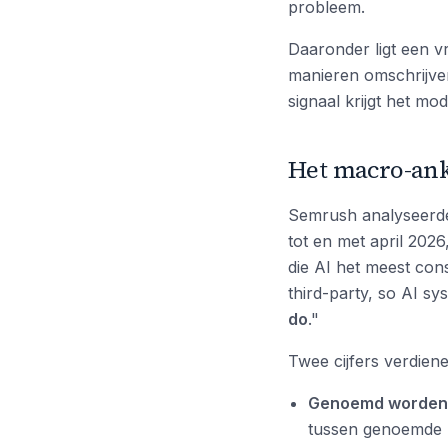
probleem.
Daaronder ligt een v
manieren omschrijve
signaal krijgt het mod
Het macro-ank
Semrush analyseerd
tot en met april 2026
die AI het meest cons
third-party, so AI s
do
."
Twee cijfers verdien
Genoemd worden e
tussen genoemde 