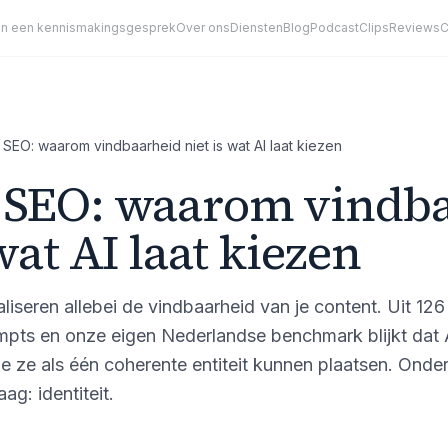
an een kennismakingsgesprek
Over ons
Diensten
Blog
Podcast
Clips
Reviews
C
SEO: waarom vindbaarheid niet is wat AI laat kiezen
 SEO: waarom vindb
 wat AI laat kiezen
seren allebei de vindbaarheid van je content. Uit 126
pts en onze eigen Nederlandse benchmark blijkt dat 
ie ze als één coherente entiteit kunnen plaatsen. Onder
ag: identiteit.