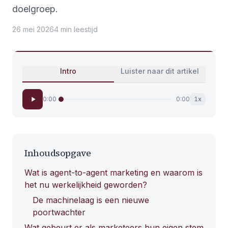
doelgroep.
26 mei 2026
4
min
leestijd
Intro
Luister naar dit artikel
0:00
0:00
1
x
Inhoudsopgave
Wat is agent-to-agent marketing en waarom is
het nu werkelijkheid geworden?
De machinelaag is een nieuwe
poortwachter
Wat gebeurt er als marketeers hun eigen stem