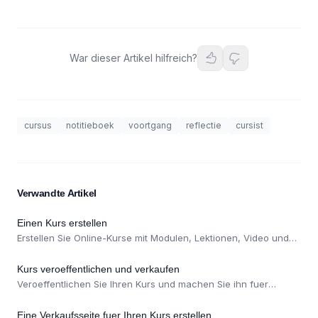
War dieser Artikel hilfreich?
cursus
notitieboek
voortgang
reflectie
cursist
Verwandte Artikel
Einen Kurs erstellen
Erstellen Sie Online-Kurse mit Modulen, Lektionen, Video und
Aufgaben ueber den Kurs-Builder.
Kurs veroeffentlichen und verkaufen
Veroeffentlichen Sie Ihren Kurs und machen Sie ihn fuer
Anmeldungen verfuegbar, kostenlos oder als bezahltes
Produkt.
Eine Verkaufsseite fuer Ihren Kurs erstellen